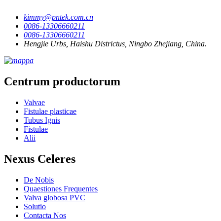
kimmy@pntek.com.cn
0086-13306660211
0086-13306660211
Hengjie Urbs, Haishu Districtus, Ningbo Zhejiang, China.
Centrum productorum
Valvae
Fistulae plasticae
Tubus Ignis
Fistulae
Alii
Nexus Celeres
De Nobis
Quaestiones Frequentes
Valva globosa PVC
Solutio
Contacta Nos