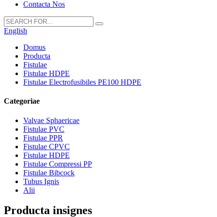
Contacta Nos
English
Domus
Producta
Fistulae
Fistulae HDPE
Fistulae Electrofusibiles PE100 HDPE
Categoriae
Valvae Sphaericae
Fistulae PVC
Fistulae PPR
Fistulae CPVC
Fistulae HDPE
Fistulae Compressi PP
Fistulae Bibcock
Tubus Ignis
Alii
Producta insignes