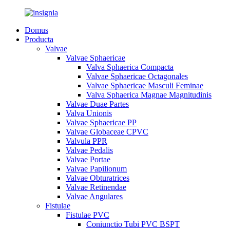
Domus
Producta
Valvae
Valvae Sphaericae
Valva Sphaerica Compacta
Valvae Sphaericae Octagonales
Valvae Sphaericae Masculi Feminae
Valva Sphaerica Magnae Magnitudinis
Valvae Duae Partes
Valva Unionis
Valvae Sphaericae PP
Valvae Globaceae CPVC
Valvula PPR
Valvae Pedalis
Valvae Portae
Valvae Papilionum
Valvae Obturatrices
Valvae Retinendae
Valvae Angulares
Fistulae
Fistulae PVC
Coniunctio Tubi PVC BSPT