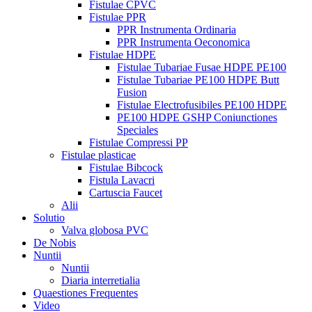
Fistulae CPVC
Fistulae PPR
PPR Instrumenta Ordinaria
PPR Instrumenta Oeconomica
Fistulae HDPE
Fistulae Tubariae Fusae HDPE PE100
Fistulae Tubariae PE100 HDPE Butt
Fusion
Fistulae Electrofusibiles PE100 HDPE
PE100 HDPE GSHP Coniunctiones
Speciales
Fistulae Compressi PP
Fistulae plasticae
Fistulae Bibcock
Fistula Lavacri
Cartuscia Faucet
Alii
Solutio
Valva globosa PVC
De Nobis
Nuntii
Nuntii
Diaria interretialia
Quaestiones Frequentes
Video