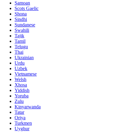
Samoan
Scots Gaelic
Shona
Sindhi
Sundanese
Swahili
Tajik
Tamil
Telugu
Thai
Ukrainian
Urdu
Uzbek
Vietnamese
Welsh
Xhosa
Yiddish
Yoruba
Zulu
Kinyarwanda
Tatar
Oriya
Turkmen
Uyghur