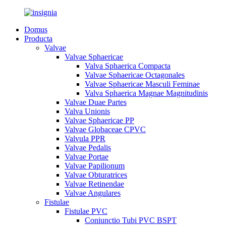
Domus
Producta
Valvae
Valvae Sphaericae
Valva Sphaerica Compacta
Valvae Sphaericae Octagonales
Valvae Sphaericae Masculi Feminae
Valva Sphaerica Magnae Magnitudinis
Valvae Duae Partes
Valva Unionis
Valvae Sphaericae PP
Valvae Globaceae CPVC
Valvula PPR
Valvae Pedalis
Valvae Portae
Valvae Papilionum
Valvae Obturatrices
Valvae Retinendae
Valvae Angulares
Fistulae
Fistulae PVC
Coniunctio Tubi PVC BSPT