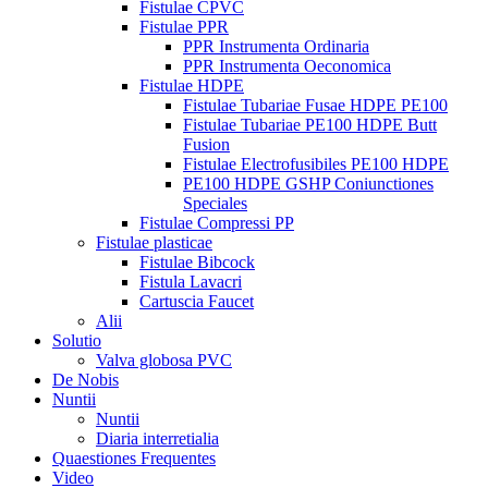
Fistulae CPVC
Fistulae PPR
PPR Instrumenta Ordinaria
PPR Instrumenta Oeconomica
Fistulae HDPE
Fistulae Tubariae Fusae HDPE PE100
Fistulae Tubariae PE100 HDPE Butt
Fusion
Fistulae Electrofusibiles PE100 HDPE
PE100 HDPE GSHP Coniunctiones
Speciales
Fistulae Compressi PP
Fistulae plasticae
Fistulae Bibcock
Fistula Lavacri
Cartuscia Faucet
Alii
Solutio
Valva globosa PVC
De Nobis
Nuntii
Nuntii
Diaria interretialia
Quaestiones Frequentes
Video