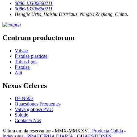
0086-13306660211
0086-13306660211
Hengjie Urbs, Haishu Districtus, Ningbo Zhejiang, China.
Centrum productorum
Valvae
Fistulae plasticae
Tubus Ignis
Fistulae
Alii
Nexus Celeres
De Nobis
Quaestiones Frequentes
Valva globosa PVC
Solutio
Contacta Nos
© Iura omnia reservantur - MMX-MMXXVI.
Producta Calida
-
Index situs
-
PRAECIPUA DIARIA
-
QUAESTIONES