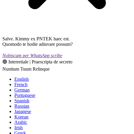
Salve. Kimmy ex PNTEK haec est.
Quomodo te hodie adiuvare possum?
Nobiscum per WhatsApp scribe
🟢 Interretiale | Praescripta de secreto
Nuntium Tuum Relinque
English
French
German
Portuguese
Spanish
Russian
Japanese
Korean
Arabic
Irish
Greek