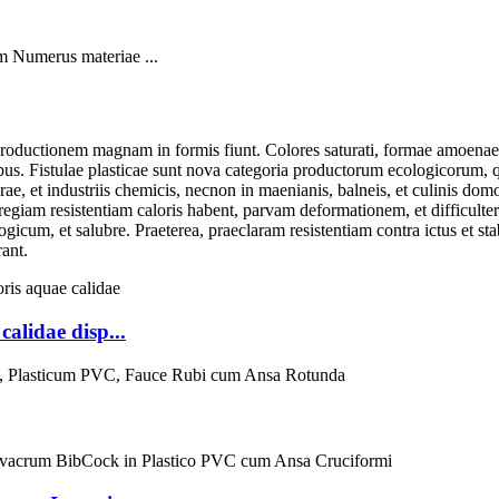
m Numerus materiae ...
oductionem magnam in formis fiunt. Colores saturati, formae amoenae, re
bus. Fistulae plasticae sunt nova categoria productorum ecologicorum, quae
rae, et industriis chemicis, necnon in maenianis, balneis, et culinis do
gregiam resistentiam caloris habent, parvam deformationem, et difficulter
ogicum, et salubre. Praeterea, praeclaram resistentiam contra ictus et s
rant.
calidae disp...