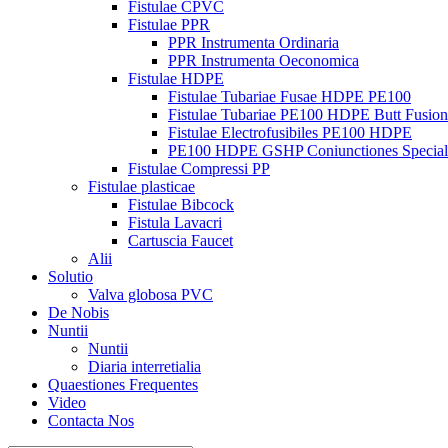
Fistulae CPVC
Fistulae PPR
PPR Instrumenta Ordinaria
PPR Instrumenta Oeconomica
Fistulae HDPE
Fistulae Tubariae Fusae HDPE PE100
Fistulae Tubariae PE100 HDPE Butt Fusion
Fistulae Electrofusibiles PE100 HDPE
PE100 HDPE GSHP Coniunctiones Special
Fistulae Compressi PP
Fistulae plasticae
Fistulae Bibcock
Fistula Lavacri
Cartuscia Faucet
Alii
Solutio
Valva globosa PVC
De Nobis
Nuntii
Nuntii
Diaria interretialia
Quaestiones Frequentes
Video
Contacta Nos