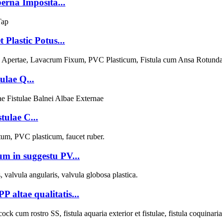
erna Imposita...
Plastic Potus...
ulae Q...
tulae C...
um in suggestu PV...
P altae qualitatis...