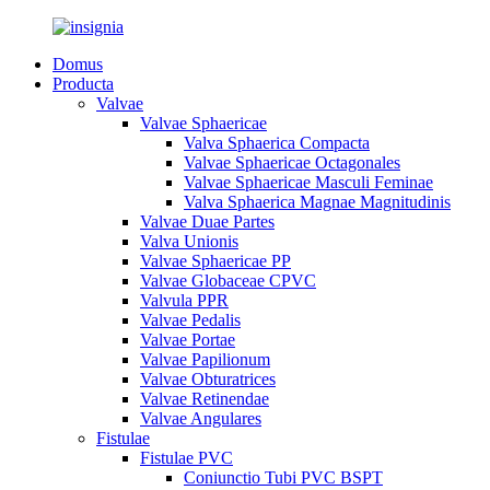
Domus
Producta
Valvae
Valvae Sphaericae
Valva Sphaerica Compacta
Valvae Sphaericae Octagonales
Valvae Sphaericae Masculi Feminae
Valva Sphaerica Magnae Magnitudinis
Valvae Duae Partes
Valva Unionis
Valvae Sphaericae PP
Valvae Globaceae CPVC
Valvula PPR
Valvae Pedalis
Valvae Portae
Valvae Papilionum
Valvae Obturatrices
Valvae Retinendae
Valvae Angulares
Fistulae
Fistulae PVC
Coniunctio Tubi PVC BSPT