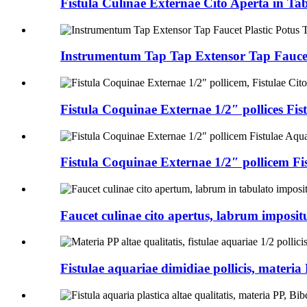
Fistula Culinae Externae Cito Aperta in Tab
Instrumentum Tap Tap Extensor Tap Faucet 
Fistula Coquinae Externae 1/2″ pollices Fist
Fistula Coquinae Externae 1/2″ pollicem Fis
Faucet culinae cito apertus, labrum imposit
Fistulae aquariae dimidiae pollicis, materia P