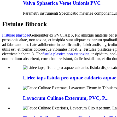
Valva Sphaerica Verae Unionis PVC
Parametri instrumenti Specificatio materiae componentiu
Fistulae Bibcock
Fistulae plasticae
Generaliter ex PVC, ABS, PP, aliisque materiis per pr
pressionis altae, non toxica, et insipida sunt aliquae ex earum qualitati
ad fabricandum. Late adhibentur in aedificandis, fabricandis, agricultu
utilis est, et formas coloresque vibrantes habet.
2. Fistulae plasticae e
electricae habent.
3. The
fistula plastica non est toxica
, insipidum, ecol
non multum absorbent, corrosioni resistunt, facile installatur, et diu du
Lirlee taps fistula pro aquae caldario aquae 
Lavacrum Culinae Externum, PVC, P...