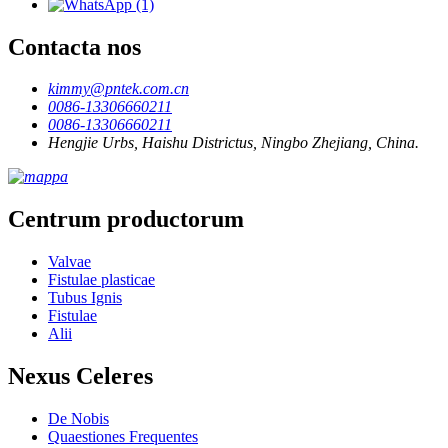
Contacta nos
kimmy@pntek.com.cn
0086-13306660211
0086-13306660211
Hengjie Urbs, Haishu Districtus, Ningbo Zhejiang, China.
Centrum productorum
Valvae
Fistulae plasticae
Tubus Ignis
Fistulae
Alii
Nexus Celeres
De Nobis
Quaestiones Frequentes