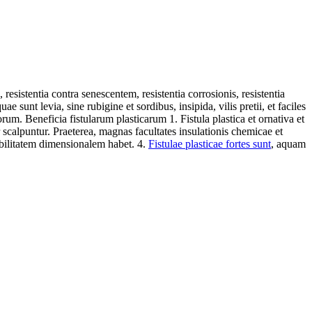
sistentia contra senescentem, resistentia corrosionis, resistentia
 sunt levia, sine rubigine et sordibus, insipida, vilis pretii, et faciles
morum. Beneficia fistularum plasticarum
1. Fistula plastica et ornativa et
 scalpuntur. Praeterea, magnas facultates insulationis chemicae et
tabilitatem dimensionalem habet.
4.
Fistulae plasticae fortes sunt
, aquam