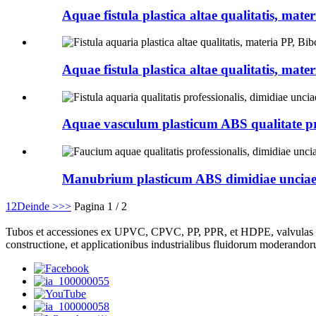
Aquae fistula plastica altae qualitatis, mater
Aquae fistula plastica altae qualitatis, mater
Aquae vasculum plasticum ABS qualitate prof
Manubrium plasticum ABS dimidiae unciae qu
1
2
Deinde >
>>
Pagina 1 / 2
Tubos et accessiones ex UPVC, CPVC, PP, PPR, et HDPE, valvulas sphaeric
constructione, et applicationibus industrialibus fluidorum moderandor