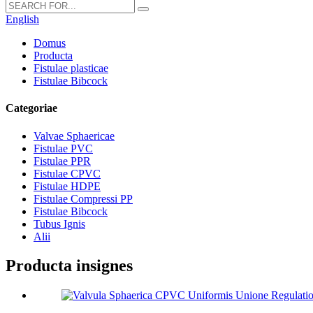
English
Domus
Producta
Fistulae plasticae
Fistulae Bibcock
Categoriae
Valvae Sphaericae
Fistulae PVC
Fistulae PPR
Fistulae CPVC
Fistulae HDPE
Fistulae Compressi PP
Fistulae Bibcock
Tubus Ignis
Alii
Producta insignes