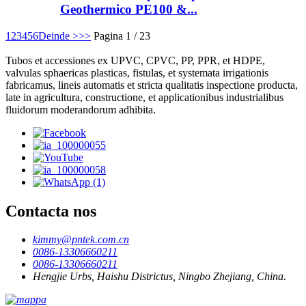
Geothermico PE100 &...
1
2
3
4
5
6
Deinde >
>>
Pagina 1 / 23
Tubos et accessiones ex UPVC, CPVC, PP, PPR, et HDPE,
valvulas sphaericas plasticas, fistulas, et systemata irrigationis
fabricamus, lineis automatis et stricta qualitatis inspectione producta,
late in agricultura, constructione, et applicationibus industrialibus
fluidorum moderandorum adhibita.
Contacta nos
kimmy@pntek.com.cn
0086-13306660211
0086-13306660211
Hengjie Urbs, Haishu Districtus, Ningbo Zhejiang, China.