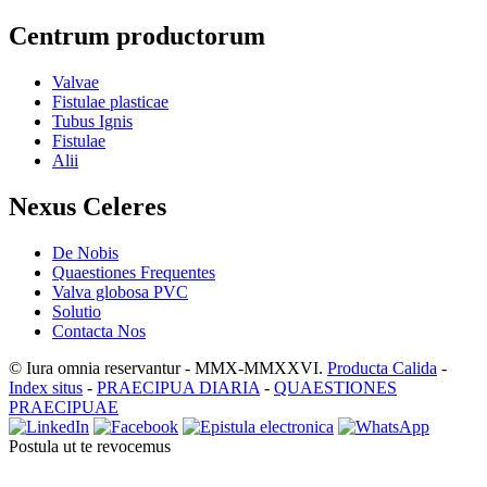
Centrum productorum
Valvae
Fistulae plasticae
Tubus Ignis
Fistulae
Alii
Nexus Celeres
De Nobis
Quaestiones Frequentes
Valva globosa PVC
Solutio
Contacta Nos
© Iura omnia reservantur - MMX-MMXXVI.
Producta Calida
-
Index situs
-
PRAECIPUA DIARIA
-
QUAESTIONES
PRAECIPUAE
Postula ut te revocemus