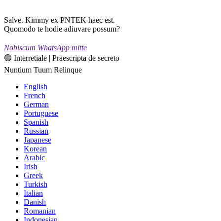
Salve. Kimmy ex PNTEK haec est.
Quomodo te hodie adiuvare possum?
Nobiscum WhatsApp mitte
🟢 Interretiale | Praescripta de secreto
Nuntium Tuum Relinque
English
French
German
Portuguese
Spanish
Russian
Japanese
Korean
Arabic
Irish
Greek
Turkish
Italian
Danish
Romanian
Indonesian