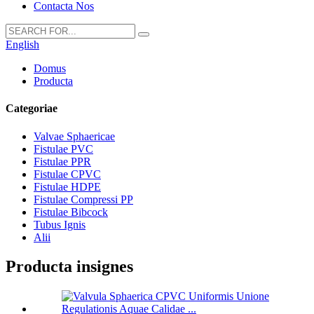
Contacta Nos
English
Domus
Producta
Categoriae
Valvae Sphaericae
Fistulae PVC
Fistulae PPR
Fistulae CPVC
Fistulae HDPE
Fistulae Compressi PP
Fistulae Bibcock
Tubus Ignis
Alii
Producta insignes