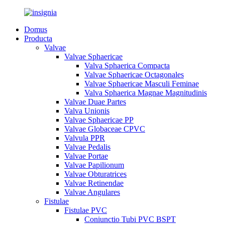
Domus
Producta
Valvae
Valvae Sphaericae
Valva Sphaerica Compacta
Valvae Sphaericae Octagonales
Valvae Sphaericae Masculi Feminae
Valva Sphaerica Magnae Magnitudinis
Valvae Duae Partes
Valva Unionis
Valvae Sphaericae PP
Valvae Globaceae CPVC
Valvula PPR
Valvae Pedalis
Valvae Portae
Valvae Papilionum
Valvae Obturatrices
Valvae Retinendae
Valvae Angulares
Fistulae
Fistulae PVC
Coniunctio Tubi PVC BSPT