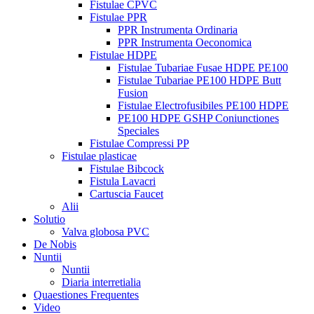
Fistulae CPVC
Fistulae PPR
PPR Instrumenta Ordinaria
PPR Instrumenta Oeconomica
Fistulae HDPE
Fistulae Tubariae Fusae HDPE PE100
Fistulae Tubariae PE100 HDPE Butt
Fusion
Fistulae Electrofusibiles PE100 HDPE
PE100 HDPE GSHP Coniunctiones
Speciales
Fistulae Compressi PP
Fistulae plasticae
Fistulae Bibcock
Fistula Lavacri
Cartuscia Faucet
Alii
Solutio
Valva globosa PVC
De Nobis
Nuntii
Nuntii
Diaria interretialia
Quaestiones Frequentes
Video