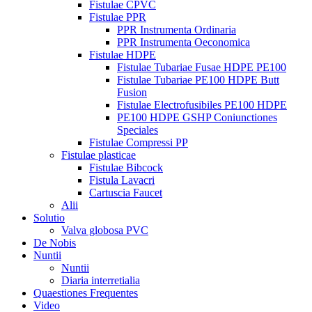
Fistulae CPVC
Fistulae PPR
PPR Instrumenta Ordinaria
PPR Instrumenta Oeconomica
Fistulae HDPE
Fistulae Tubariae Fusae HDPE PE100
Fistulae Tubariae PE100 HDPE Butt
Fusion
Fistulae Electrofusibiles PE100 HDPE
PE100 HDPE GSHP Coniunctiones
Speciales
Fistulae Compressi PP
Fistulae plasticae
Fistulae Bibcock
Fistula Lavacri
Cartuscia Faucet
Alii
Solutio
Valva globosa PVC
De Nobis
Nuntii
Nuntii
Diaria interretialia
Quaestiones Frequentes
Video