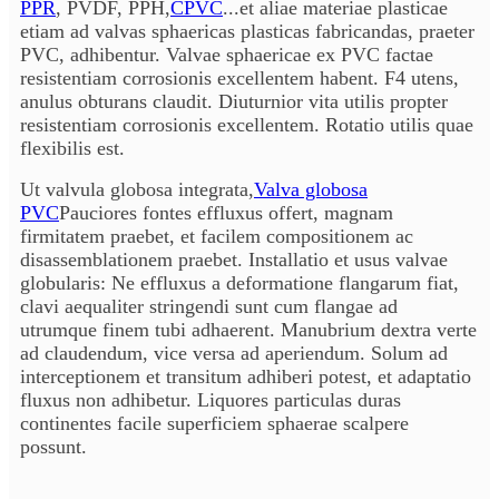
PPR
, PVDF, PPH,
CPVC
...et aliae materiae plasticae
etiam ad valvas sphaericas plasticas fabricandas, praeter
PVC, adhibentur. Valvae sphaericae ex PVC factae
resistentiam corrosionis excellentem habent. F4 utens,
anulus obturans claudit. Diuturnior vita utilis propter
resistentiam corrosionis excellentem. Rotatio utilis quae
flexibilis est.
Ut valvula globosa integrata,
Valva globosa
PVC
Pauciores fontes effluxus offert, magnam
firmitatem praebet, et facilem compositionem ac
disassemblationem praebet. Installatio et usus valvae
globularis: Ne effluxus a deformatione flangarum fiat,
clavi aequaliter stringendi sunt cum flangae ad
utrumque finem tubi adhaerent. Manubrium dextra verte
ad claudendum, vice versa ad aperiendum. Solum ad
interceptionem et transitum adhiberi potest, et adaptatio
fluxus non adhibetur. Liquores particulas duras
continentes facile superficiem sphaerae scalpere
possunt.