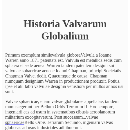
Historia Valvarum
Globalium
Primum exemplum simile
valvula globosa
Valvula a Ioanne
Warren anno 1871 patentata est. Valvula est metallica sedis cum
sphaera et sede aenea. Warren tandem patentem designii sui
valvulae sphaericae aeneae Ioanni Chapman, principi Societatis
Chapman Valve, dedit. Quacumque de causa, Chapman
numquam designium Warren in productionem produxit. Potius,
ipse et alii fabri valvulae designia vetustiora per multos annos usi
sunt.
Valvae sphaericae, etiam valvae globulares appellatae, tandem
munus egerunt per Bellum Orbis Terrarum II. Hoc tempore,
ingeniarii eas ad usum in systematibus cibusis aeroplanorum
militarium excogitaverunt. Post successum...
valvae
sphaericae
Bello Orbis Terrarum Secundo, ingeniarii valvas
globosas ad usus industriales adhibuerunt.