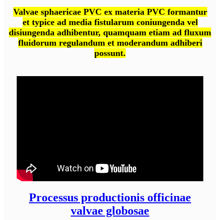
Valvae sphaericae PVC ex materia PVC formantur
et typice ad media fistularum coniungenda vel
disiungenda adhibentur, quamquam etiam ad fluxum
fluidorum regulandum et moderandum adhiberi
possunt.
Processus productionis officinae
valvae globosae