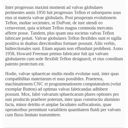
Inter progressus maximi momenti ad valvas globulares
pertinentes annis 1950 fuit progressus Teflon et subsequens usus
eius ut materia valvae globularis. Post prosperam evolutionem
Teflon, multae societates, ut DuPont, de iure utendi eo
certaverunt, quia sciebant Teflon magna commoda mercatus
afferre posse. Tandem, plus quam una societas valvas Teflon
fabricare potuit. Valvae globulares Teflon flexibiles sunt et sigilla
positiva in duabus directionibus formare possunt. Aliis verbis,
bidirectionales sunt. Etiam aquam non effundunt prohibent. Anno
1958, Howard Freeman primus fabricator fuit qui valvam
globularem cum sede flexibili Teflon designavit, et eius consilium
patento protectum est.
Hodie, valvae sphaericae multis modis evolutae sunt, inter quas
compatibilitas materiarum et usus possibiles. Praeterea,
machinationem CNC et programmationem computatralem (velut
exemplar Button) ad optimas valvas fabricandas adhibere
possunt. Mox, fabri valvarum sphaericarum plures optiones pro
suis productis praebere poterunt, inter quas constructio aluminio
facta, minor detritio et amplae facultates suffocationis, quae
operatoribus permittunt variabilem quantitatem fluidi per valvam
cum fluxu limitato transmittere.