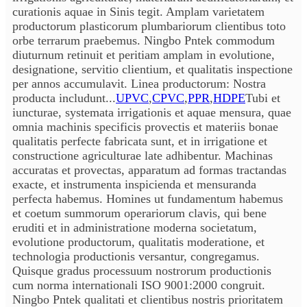
curationis aquae in Sinis tegit. Amplam varietatem
productorum plasticorum plumbariorum clientibus toto
orbe terrarum praebemus. Ningbo Pntek commodum
diuturnum retinuit et peritiam amplam in evolutione,
designatione, servitio clientium, et qualitatis inspectione
per annos accumulavit. Linea productorum: Nostra
producta includunt...
UPVC
,
CPVC
,
PPR
,
HDPE
Tubi et
iuncturae, systemata irrigationis et aquae mensura, quae
omnia machinis specificis provectis et materiis bonae
qualitatis perfecte fabricata sunt, et in irrigatione et
constructione agriculturae late adhibentur. Machinas
accuratas et provectas, apparatum ad formas tractandas
exacte, et instrumenta inspicienda et mensuranda
perfecta habemus. Homines ut fundamentum habemus
et coetum summorum operariorum clavis, qui bene
eruditi et in administratione moderna societatum,
evolutione productorum, qualitatis moderatione, et
technologia productionis versantur, congregamus.
Quisque gradus processuum nostrorum productionis
cum norma internationali ISO 9001:2000 congruit.
Ningbo Pntek qualitati et clientibus nostris prioritatem