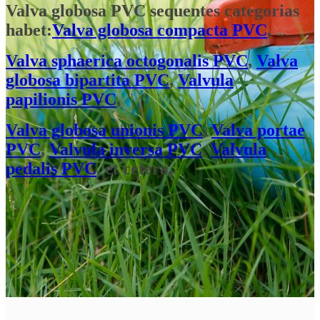
Valva globosa PVC sequentes categorias
habet:
Valva globosa compacta PVC
,
Valva sphaerica octogonalis PVC
,
Valva
globosa bipartita PVC
,
Valvula
papilionis PVC
,
Valva globosa unionis PVC
,
Valva portae
PVC
,
Valvula inversa PVC
,
Valvula
pedalis PVC
, et cetera.