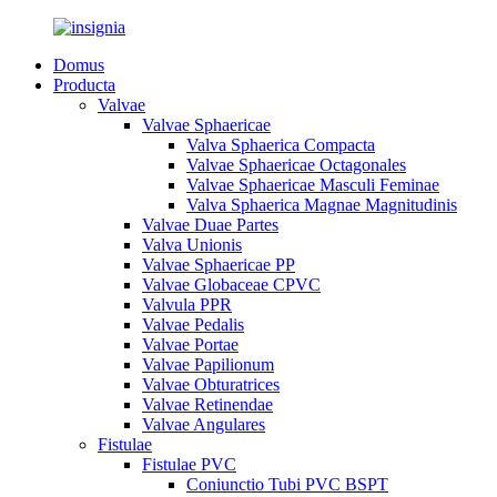
Domus
Producta
Valvae
Valvae Sphaericae
Valva Sphaerica Compacta
Valvae Sphaericae Octagonales
Valvae Sphaericae Masculi Feminae
Valva Sphaerica Magnae Magnitudinis
Valvae Duae Partes
Valva Unionis
Valvae Sphaericae PP
Valvae Globaceae CPVC
Valvula PPR
Valvae Pedalis
Valvae Portae
Valvae Papilionum
Valvae Obturatrices
Valvae Retinendae
Valvae Angulares
Fistulae
Fistulae PVC
Coniunctio Tubi PVC BSPT