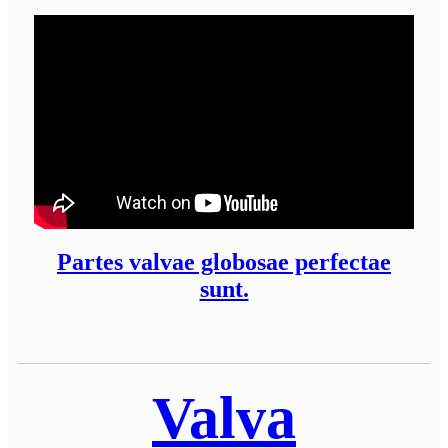
Partes valvae globosae perfectae
sunt.
Valva