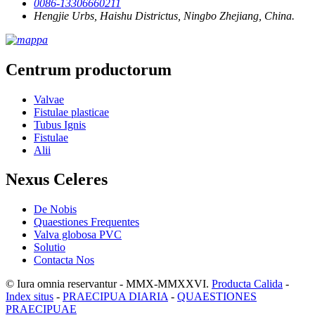
0086-13306660211
Hengjie Urbs, Haishu Districtus, Ningbo Zhejiang, China.
Centrum productorum
Valvae
Fistulae plasticae
Tubus Ignis
Fistulae
Alii
Nexus Celeres
De Nobis
Quaestiones Frequentes
Valva globosa PVC
Solutio
Contacta Nos
© Iura omnia reservantur - MMX-MMXXVI.
Producta Calida
-
Index situs
-
PRAECIPUA DIARIA
-
QUAESTIONES
PRAECIPUAE