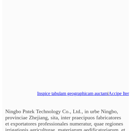
Inspice tabulam geographicam auctam
|
Accipe Iter
Ningbo Pntek Technology Co., Ltd., in urbe Ningbo,
provinciae Zhejiang, sita, inter praecipuos fabricatores
et exportatores professionales numeratur, quae regiones
irrigationis agriculturae, materiarum aedificatoriarum, et