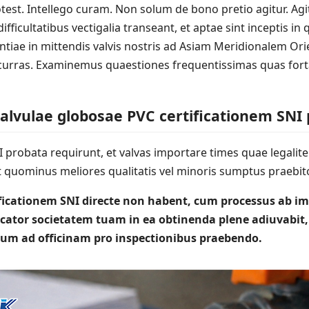
otest. Intellego curam. Non solum de bono pretio agitur. A
ifficultatibus vectigalia transeant, et aptae sint inceptis in 
entiae in mittendis valvis nostris ad Asiam Meridionalem O
curras. Examinemus quaestiones frequentissimas quas fort
alvulae globosae PVC certificationem SNI
 probata requirunt, et valvas importare times quae legalit
t quominus meliores qualitatis vel minoris sumptus praebitor
tificationem SNI directe non habent, cum processus ab im
icator societatem tuam in ea obtinenda plene adiuvabi
sum ad officinam pro inspectionibus praebendo.