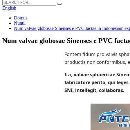
English
Domus
Nuntii
Num valvae globosae Sinenses e PVC factae in Indonesiam exp
Num valvae globosae Sinenses e PVC facta
Fontem fidum pro valvis sphaer
productis non conformibus, et
Ita, valvae sphaericae Sine
fabricatore perito, qui lege
SNI, intellegit, collaboras.