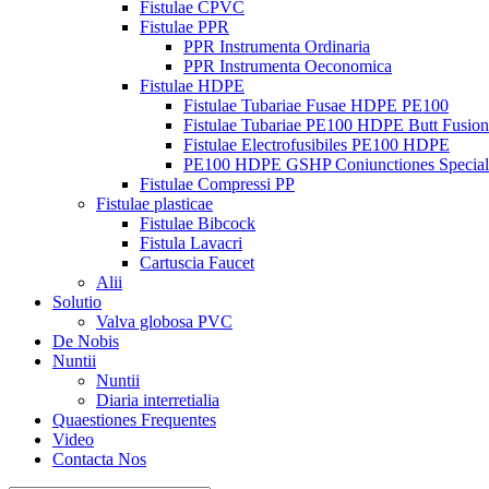
Fistulae CPVC
Fistulae PPR
PPR Instrumenta Ordinaria
PPR Instrumenta Oeconomica
Fistulae HDPE
Fistulae Tubariae Fusae HDPE PE100
Fistulae Tubariae PE100 HDPE Butt Fusion
Fistulae Electrofusibiles PE100 HDPE
PE100 HDPE GSHP Coniunctiones Special
Fistulae Compressi PP
Fistulae plasticae
Fistulae Bibcock
Fistula Lavacri
Cartuscia Faucet
Alii
Solutio
Valva globosa PVC
De Nobis
Nuntii
Nuntii
Diaria interretialia
Quaestiones Frequentes
Video
Contacta Nos