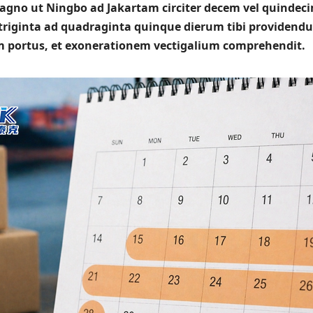
gno ut Ningbo ad Jakartam circiter decem vel quindecim
 triginta ad quadraginta quinque dierum tibi providend
m portus, et exonerationem vectigalium comprehendit.