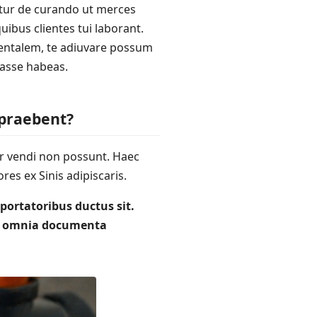
gitur de curando ut merces
quibus clientes tui laborant.
rientalem, te adiuvare possum
asse habeas.
 praebent?
er vendi non possunt. Haec
es ex Sinis adipiscaris.
portatoribus ductus sit.
t, omnia documenta