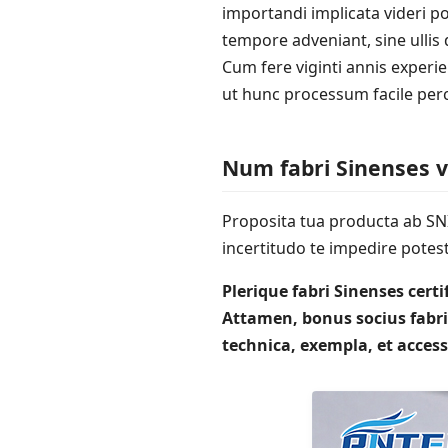
importandi implicata videri p
tempore adveniant, sine ullis d
Cum fere viginti annis experi
ut hunc processum facile per
Num fabri Sinenses v
Proposita tua producta ab SNI
incertitudo te impedire potes
Plerique fabri Sinenses cer
Attamen, bonus socius fabr
technica, exempla, et acces