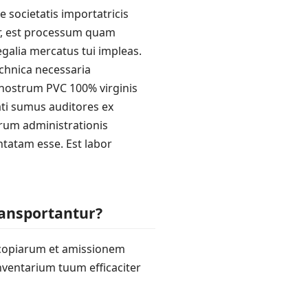
societatis importatricis
or, est processum quam
galia mercatus tui impleas.
chnica necessaria
 nostrum PVC 100% virginis
ati sumus auditores ex
trum administrationis
tatam esse. Est labor
ransportantur?
 copiarum et amissionem
nventarium tuum efficaciter