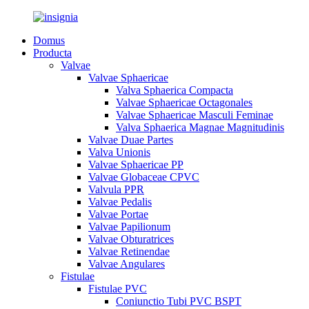
Domus
Producta
Valvae
Valvae Sphaericae
Valva Sphaerica Compacta
Valvae Sphaericae Octagonales
Valvae Sphaericae Masculi Feminae
Valva Sphaerica Magnae Magnitudinis
Valvae Duae Partes
Valva Unionis
Valvae Sphaericae PP
Valvae Globaceae CPVC
Valvula PPR
Valvae Pedalis
Valvae Portae
Valvae Papilionum
Valvae Obturatrices
Valvae Retinendae
Valvae Angulares
Fistulae
Fistulae PVC
Coniunctio Tubi PVC BSPT