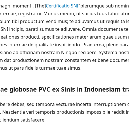
agni momenti. [The]
Certificatio SNI
"plerumque sub nomine 
externae, registratur. Munus meum, ut socius tuus fabricat
solum tibi productum vendimus; te adiuvamus ut requisita le
SNI incipis, parati sumus te adiuvare. Omnia documenta te
neationes producti, specificationes materiarum quae usum
ones internae de qualitate inspiciendo. Praeterea, plene par
nesiano ad officinam nostram Ningbo recipere. Systema nos
ciam dat productionem nostram constantem et bene documen
us ut pars fidelis turmae tuae simus."
e globosae PVC ex Sinis in Indonesiam t
ere debes, sed tempora vecturae incerta interruptionem
Nescientia veri temporis productionis impossibile reddit i
lientium satisfacere.