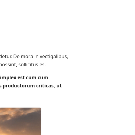
detur. De mora in vectigalibus,
sint, sollicitus es.
 simplex est cum cum
s productorum criticas, ut