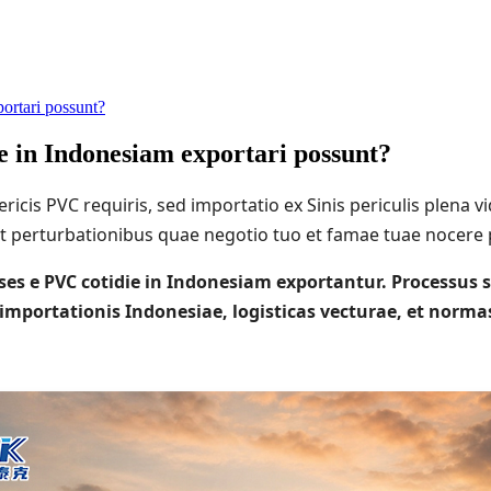
ortari possunt?
e in Indonesiam exportari possunt?
icis PVC requiris, sed importatio ex Sinis periculis plena vi
 perturbationibus quae negotio tuo et famae tuae nocere pos
nses e PVC cotidie in Indonesiam exportantur. Processus
s importationis Indonesiae, logisticas vecturae, et norma