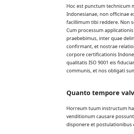
Hoc est punctum technicum m
Indonesianae, non officinae 
facillimum tibi reddere. Non 
Cum processum applicationis 
praebebimus, inter quae deli
confirmant, et nostrae relati
corpore certificationis Indo
qualitatis ISO 9001 eis fidu
communis, et nos obligati sum
Quanto tempore valva
Horreum tuum instructum hab
venditionum causare possunt. 
disponere et postulationibus c