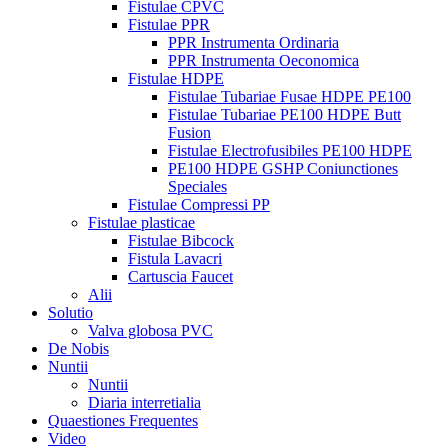
Fistulae CPVC
Fistulae PPR
PPR Instrumenta Ordinaria
PPR Instrumenta Oeconomica
Fistulae HDPE
Fistulae Tubariae Fusae HDPE PE100
Fistulae Tubariae PE100 HDPE Butt
Fusion
Fistulae Electrofusibiles PE100 HDPE
PE100 HDPE GSHP Coniunctiones
Speciales
Fistulae Compressi PP
Fistulae plasticae
Fistulae Bibcock
Fistula Lavacri
Cartuscia Faucet
Alii
Solutio
Valva globosa PVC
De Nobis
Nuntii
Nuntii
Diaria interretialia
Quaestiones Frequentes
Video