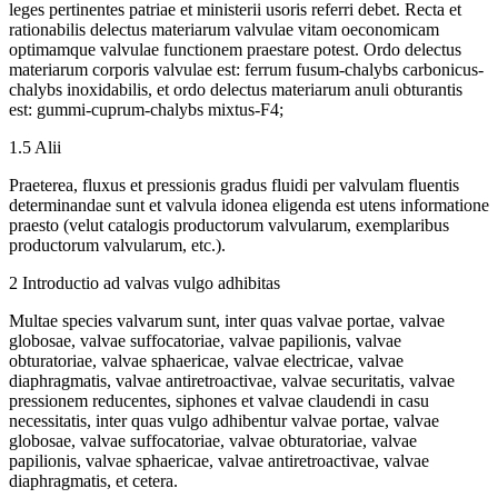
leges pertinentes patriae et ministerii usoris referri debet. Recta et
rationabilis delectus materiarum valvulae vitam oeconomicam
optimamque valvulae functionem praestare potest. Ordo delectus
materiarum corporis valvulae est: ferrum fusum-chalybs carbonicus-
chalybs inoxidabilis, et ordo delectus materiarum anuli obturantis
est: gummi-cuprum-chalybs mixtus-F4;
1.5 Alii
Praeterea, fluxus et pressionis gradus fluidi per valvulam fluentis
determinandae sunt et valvula idonea eligenda est utens informatione
praesto (velut catalogis productorum valvularum, exemplaribus
productorum valvularum, etc.).
2 Introductio ad valvas vulgo adhibitas
Multae species valvarum sunt, inter quas valvae portae, valvae
globosae, valvae suffocatoriae, valvae papilionis, valvae
obturatoriae, valvae sphaericae, valvae electricae, valvae
diaphragmatis, valvae antiretroactivae, valvae securitatis, valvae
pressionem reducentes, siphones et valvae claudendi in casu
necessitatis, inter quas vulgo adhibentur valvae portae, valvae
globosae, valvae suffocatoriae, valvae obturatoriae, valvae
papilionis, valvae sphaericae, valvae antiretroactivae, valvae
diaphragmatis, et cetera.