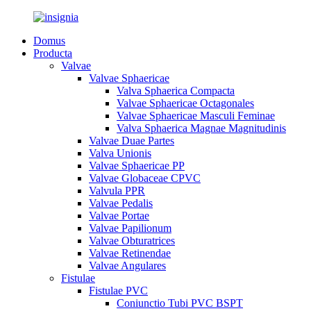
Domus
Producta
Valvae
Valvae Sphaericae
Valva Sphaerica Compacta
Valvae Sphaericae Octagonales
Valvae Sphaericae Masculi Feminae
Valva Sphaerica Magnae Magnitudinis
Valvae Duae Partes
Valva Unionis
Valvae Sphaericae PP
Valvae Globaceae CPVC
Valvula PPR
Valvae Pedalis
Valvae Portae
Valvae Papilionum
Valvae Obturatrices
Valvae Retinendae
Valvae Angulares
Fistulae
Fistulae PVC
Coniunctio Tubi PVC BSPT