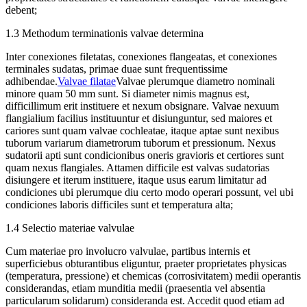
debent;
1.3 Methodum terminationis valvae determina
Inter conexiones filetatas, conexiones flangeatas, et conexiones
terminales sudatas, primae duae sunt frequentissime
adhibendae.
Valvae filatae
Valvae plerumque diametro nominali
minore quam 50 mm sunt. Si diameter nimis magnus est,
difficillimum erit instituere et nexum obsignare. Valvae nexuum
flangialium facilius instituuntur et disiunguntur, sed maiores et
cariores sunt quam valvae cochleatae, itaque aptae sunt nexibus
tuborum variarum diametrorum tuborum et pressionum. Nexus
sudatorii apti sunt condicionibus oneris gravioris et certiores sunt
quam nexus flangiales. Attamen difficile est valvas sudatorias
disiungere et iterum instituere, itaque usus earum limitatur ad
condiciones ubi plerumque diu certo modo operari possunt, vel ubi
condiciones laboris difficiles sunt et temperatura alta;
1.4 Selectio materiae valvulae
Cum materiae pro involucro valvulae, partibus internis et
superficiebus obturantibus eliguntur, praeter proprietates physicas
(temperatura, pressione) et chemicas (corrosivitatem) medii operantis
considerandas, etiam munditia medii (praesentia vel absentia
particularum solidarum) consideranda est. Accedit quod etiam ad