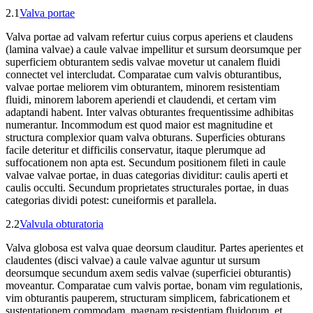
2.1
Valva portae
Valva portae ad valvam refertur cuius corpus aperiens et claudens
(lamina valvae) a caule valvae impellitur et sursum deorsumque per
superficiem obturantem sedis valvae movetur ut canalem fluidi
connectet vel intercludat. Comparatae cum valvis obturantibus,
valvae portae meliorem vim obturantem, minorem resistentiam
fluidi, minorem laborem aperiendi et claudendi, et certam vim
adaptandi habent. Inter valvas obturantes frequentissime adhibitas
numerantur. Incommodum est quod maior est magnitudine et
structura complexior quam valva obturans. Superficies obturans
facile deteritur et difficilis conservatur, itaque plerumque ad
suffocationem non apta est. Secundum positionem fileti in caule
valvae valvae portae, in duas categorias dividitur: caulis aperti et
caulis occulti. Secundum proprietates structurales portae, in duas
categorias dividi potest: cuneiformis et parallela.
2.2
Valvula obturatoria
Valva globosa est valva quae deorsum clauditur. Partes aperientes et
claudentes (disci valvae) a caule valvae aguntur ut sursum
deorsumque secundum axem sedis valvae (superficiei obturantis)
moveantur. Comparatae cum valvis portae, bonam vim regulationis,
vim obturantis pauperem, structuram simplicem, fabricationem et
sustentationem commodam, magnam resistentiam fluidorum, et