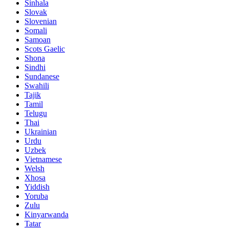
Sinhala
Slovak
Slovenian
Somali
Samoan
Scots Gaelic
Shona
Sindhi
Sundanese
Swahili
Tajik
Tamil
Telugu
Thai
Ukrainian
Urdu
Uzbek
Vietnamese
Welsh
Xhosa
Yiddish
Yoruba
Zulu
Kinyarwanda
Tatar