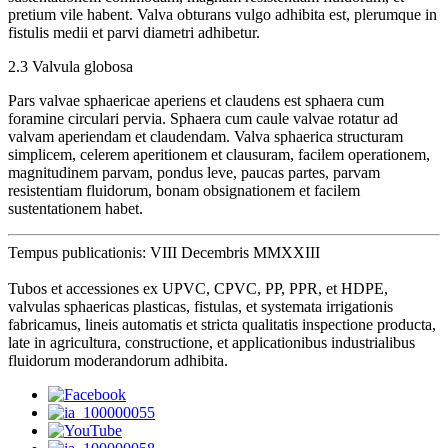
pretium vile habent. Valva obturans vulgo adhibita est, plerumque in
fistulis medii et parvi diametri adhibetur.
2.3 Valvula globosa
Pars valvae sphaericae aperiens et claudens est sphaera cum
foramine circulari pervia. Sphaera cum caule valvae rotatur ad
valvam aperiendam et claudendam. Valva sphaerica structuram
simplicem, celerem aperitionem et clausuram, facilem operationem,
magnitudinem parvam, pondus leve, paucas partes, parvam
resistentiam fluidorum, bonam obsignationem et facilem
sustentationem habet.
Tempus publicationis: VIII Decembris MMXXIII
Tubos et accessiones ex UPVC, CPVC, PP, PPR, et HDPE,
valvulas sphaericas plasticas, fistulas, et systemata irrigationis
fabricamus, lineis automatis et stricta qualitatis inspectione producta,
late in agricultura, constructione, et applicationibus industrialibus
fluidorum moderandorum adhibita.