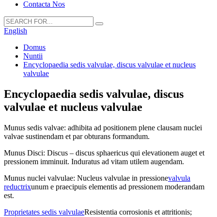
Contacta Nos
English
Domus
Nuntii
Encyclopaedia sedis valvulae, discus valvulae et nucleus
valvulae
Encyclopaedia sedis valvulae, discus
valvulae et nucleus valvulae
Munus sedis valvae: adhibita ad positionem plene clausam nuclei
valvae sustinendam et par obturans formandum.
Munus Disci: Discus – discus sphaericus qui elevationem auget et
pressionem imminuit. Induratus ad vitam utilem augendam.
Munus nuclei valvulae: Nucleus valvulae in pressione
valvula
reductrix
unum e praecipuis elementis ad pressionem moderandam
est.
Proprietates sedis valvulae
Resistentia corrosionis et attritionis;