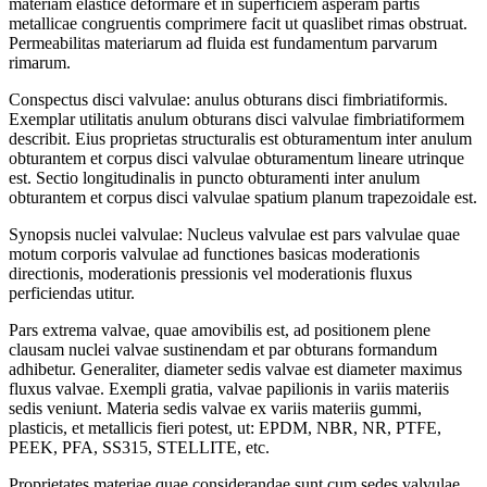
materiam elastice deformare et in superficiem asperam partis
metallicae congruentis comprimere facit ut quaslibet rimas obstruat.
Permeabilitas materiarum ad fluida est fundamentum parvarum
rimarum.
Conspectus disci valvulae: anulus obturans disci fimbriatiformis.
Exemplar utilitatis anulum obturans disci valvulae fimbriatiformem
describit. Eius proprietas structuralis est obturamentum inter anulum
obturantem et corpus disci valvulae obturamentum lineare utrinque
est. Sectio longitudinalis in puncto obturamenti inter anulum
obturantem et corpus disci valvulae spatium planum trapezoidale est.
Synopsis nuclei valvulae: Nucleus valvulae est pars valvulae quae
motum corporis valvulae ad functiones basicas moderationis
directionis, moderationis pressionis vel moderationis fluxus
perficiendas utitur.
Pars extrema valvae, quae amovibilis est, ad positionem plene
clausam nuclei valvae sustinendam et par obturans formandum
adhibetur. Generaliter, diameter sedis valvae est diameter maximus
fluxus valvae. Exempli gratia, valvae papilionis in variis materiis
sedis veniunt. Materia sedis valvae ex variis materiis gummi,
plasticis, et metallicis fieri potest, ut: EPDM, NBR, NR, PTFE,
PEEK, PFA, SS315, STELLITE, etc.
Proprietates materiae quae considerandae sunt cum sedes valvulae