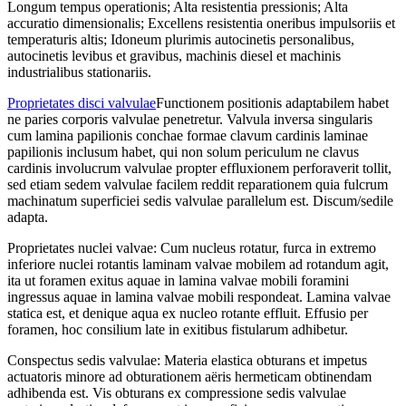
Longum tempus operationis; Alta resistentia pressionis; Alta
accuratio dimensionalis; Excellens resistentia oneribus impulsoriis et
temperaturis altis; Idoneum plurimis autocinetis personalibus,
autocinetis levibus et gravibus, machinis diesel et machinis
industrialibus stationariis.
Proprietates disci valvulae
Functionem positionis adaptabilem habet
ne paries corporis valvulae penetretur. Valvula inversa singularis
cum lamina papilionis conchae formae clavum cardinis laminae
papilionis inclusum habet, qui non solum periculum ne clavus
cardinis involucrum valvulae propter effluxionem perforaverit tollit,
sed etiam sedem valvulae facilem reddit reparationem quia fulcrum
machinatum superficiei sedis valvulae parallelum est. Discum/sedile
adapta.
Proprietates nuclei valvae: Cum nucleus rotatur, furca in extremo
inferiore nuclei rotantis laminam valvae mobilem ad rotandum agit,
ita ut foramen exitus aquae in lamina valvae mobili foramini
ingressus aquae in lamina valvae mobili respondeat. Lamina valvae
statica est, et denique aqua ex nucleo rotante effluit. Effusio per
foramen, hoc consilium late in exitibus fistularum adhibetur.
Conspectus sedis valvulae: Materia elastica obturans et impetus
actuatoris minore ad obturationem aëris hermeticam obtinendam
adhibenda est. Vis obturans ex compressione sedis valvulae