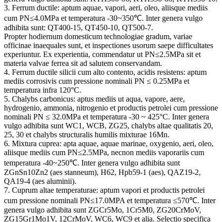
3. Ferrum ductile: aptum aquae, vapori, aeri, oleo, aliisque mediis
cum PN≤4.0MPa et temperatura -30~350℃. Inter genera vulgo
adhibita sunt: ​​QT400-15, QT450-10, QT500-7.
Propter hodiernum domesticum technologiae gradum, variae
officinae inaequales sunt, et inspectiones usorum saepe difficultates
experiuntur. Ex experientia, commendatur ut PN≤2.5MPa sit et
materia valvae ferrea sit ad salutem conservandam.
4. Ferrum ductile silicii cum alto contento, acidis resistens: aptum
mediis corrosivis cum pressione nominali PN ≤ 0.25MPa et
temperatura infra 120°C.
5. Chalybs carbonicus: aptus mediis ut aqua, vapore, aere,
hydrogenio, ammonia, nitrogenio et productis petrolei cum pressione
nominali PN ≤ 32.0MPa et temperatura -30 ~ 425°C. Inter genera
vulgo adhibita sunt WC1, WCB, ZG25, chalybs altae qualitatis 20,
25, 30 et chalybs structuralis humilis mixturae 16Mn.
6. Mixtura cuprea: apta aquae, aquae marinae, oxygenio, aeri, oleo,
aliisque mediis cum PN≤2.5MPa, necnon mediis vaporariis cum
temperatura -40~250℃. Inter genera vulgo adhibita sunt
ZGnSn10Zn2 (aes stanneum), H62, Hpb59-1 (aes), QAZ19-2,
QA19-4 (aes aluminii).
7. Cuprum altae temperaturae: aptum vapori et productis petrolei
cum pressione nominali PN≤17.0MPA et temperatura ≤570℃. Inter
genera vulgo adhibita sunt ZGCr5Mo, 1Cr5M0, ZG20CrMoV,
ZG15Gr1Mo1V, 12CrMoV, WC6, WC9 et alia. Selectio specifica