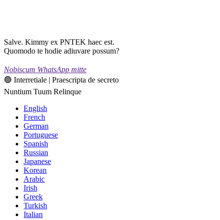
Salve. Kimmy ex PNTEK haec est.
Quomodo te hodie adiuvare possum?
Nobiscum WhatsApp mitte
🟢 Interretiale | Praescripta de secreto
Nuntium Tuum Relinque
English
French
German
Portuguese
Spanish
Russian
Japanese
Korean
Arabic
Irish
Greek
Turkish
Italian