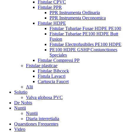
Fistulae CPVC
Fistulae PPR
PPR Instrumenta Ordinaria
PPR Instrumenta Oeconomica
Fistulae HDPE
Fistulae Tubariae Fusae HDPE PE100
Fistulae Tubariae PE100 HDPE Butt
Fusion
Fistulae Electrofusibiles PE100 HDPE
PE100 HDPE GSHP Coniunctiones
Speciales
Fistulae Compressi PP
Fistulae plasticae
Fistulae Bibcock
Fistula Lavacri
Cartuscia Faucet
Alii
Solutio
Valva globosa PVC
De Nobis
Nuntii
Nuntii
Diaria interretialia
Quaestiones Frequentes
Video