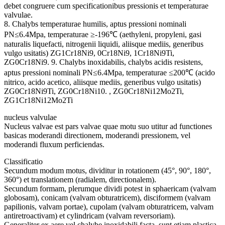
debet congruere cum specificationibus pressionis et temperaturae
valvulae.
8. Chalybs temperaturae humilis, aptus pressioni nominali
PN≤6.4Mpa, temperaturae ≥-196℃ (aethyleni, propyleni, gasi
naturalis liquefacti, nitrogenii liquidi, aliisque mediis, generibus
vulgo usitatis) ZG1Cr18Ni9, 0Cr18Ni9, 1Cr18Ni9Ti,
ZG0Cr18Ni9. 9. Chalybs inoxidabilis, chalybs acidis resistens,
aptus pressioni nominali PN≤6.4Mpa, temperaturae ≤200℃ (acido
nitrico, acido acetico, aliisque mediis, generibus vulgo usitatis)
ZG0Cr18Ni9Ti, ZG0Cr18Ni10.
, ZG0Cr18Ni12Mo2Ti,
ZG1Cr18Ni12Mo2Ti
nucleus valvulae
Nucleus valvae est pars valvae quae motu suo utitur ad functiones
basicas moderandi directionem, moderandi pressionem, vel
moderandi fluxum perficiendas.
Classificatio
Secundum modum motus, dividitur in rotationem (45°, 90°, 180°,
360°) et translationem (radialem, directionalem).
Secundum formam, plerumque dividi potest in sphaericam (valvam
globosam), conicam (valvam obturatricem), disciformem (valvam
papilionis, valvam portae), cupolam (valvam obturatricem, valvam
antiretroactivam) et cylindricam (valvam reversoriam).
Generaliter ex aere vel chalybe inoxidabili facta, sunt etiam plastica,