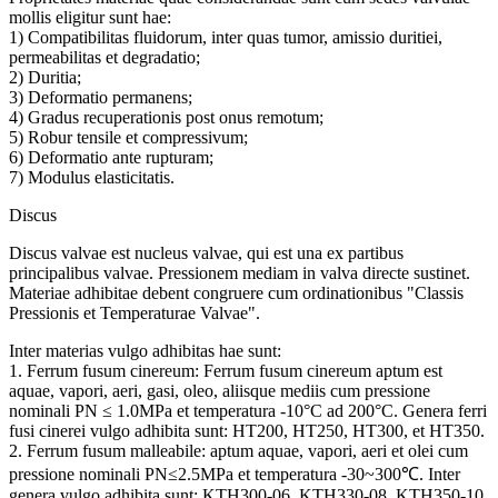
mollis eligitur sunt hae:
1) Compatibilitas fluidorum, inter quas tumor, amissio duritiei,
permeabilitas et degradatio;
2) Duritia;
3) Deformatio permanens;
4) Gradus recuperationis post onus remotum;
5) Robur tensile et compressivum;
6) Deformatio ante rupturam;
7) Modulus elasticitatis.
Discus
Discus valvae est nucleus valvae, qui est una ex partibus
principalibus valvae. Pressionem mediam in valva directe sustinet.
Materiae adhibitae debent congruere cum ordinationibus "Classis
Pressionis et Temperaturae Valvae".
Inter materias vulgo adhibitas hae sunt:
1. Ferrum fusum cinereum: Ferrum fusum cinereum aptum est
aquae, vapori, aeri, gasi, oleo, aliisque mediis cum pressione
nominali PN ≤ 1.0MPa et temperatura -10°C ad 200°C. Genera ferri
fusi cinerei vulgo adhibita sunt: ​​HT200, HT250, HT300, et HT350.
2. Ferrum fusum malleabile: aptum aquae, vapori, aeri et olei cum
pressione nominali PN≤2.5MPa et temperatura -30~300℃. Inter
genera vulgo adhibita sunt: ​​KTH300-06, KTH330-08, KTH350-10.