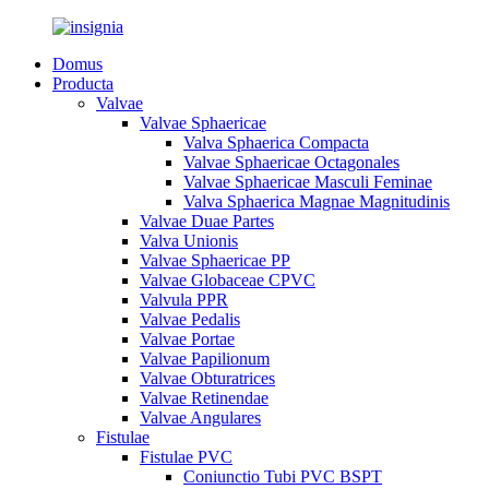
Domus
Producta
Valvae
Valvae Sphaericae
Valva Sphaerica Compacta
Valvae Sphaericae Octagonales
Valvae Sphaericae Masculi Feminae
Valva Sphaerica Magnae Magnitudinis
Valvae Duae Partes
Valva Unionis
Valvae Sphaericae PP
Valvae Globaceae CPVC
Valvula PPR
Valvae Pedalis
Valvae Portae
Valvae Papilionum
Valvae Obturatrices
Valvae Retinendae
Valvae Angulares
Fistulae
Fistulae PVC
Coniunctio Tubi PVC BSPT