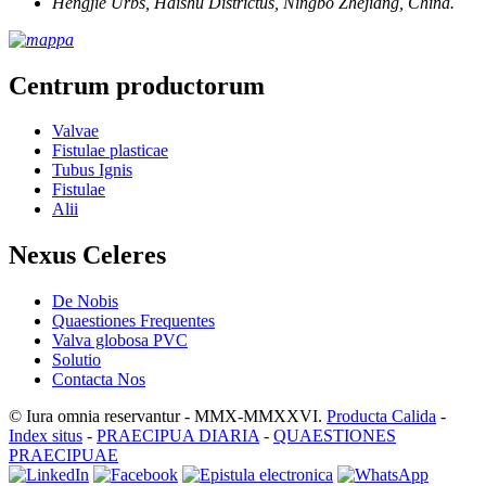
Hengjie Urbs, Haishu Districtus, Ningbo Zhejiang, China.
Centrum productorum
Valvae
Fistulae plasticae
Tubus Ignis
Fistulae
Alii
Nexus Celeres
De Nobis
Quaestiones Frequentes
Valva globosa PVC
Solutio
Contacta Nos
© Iura omnia reservantur - MMX-MMXXVI.
Producta Calida
-
Index situs
-
PRAECIPUA DIARIA
-
QUAESTIONES
PRAECIPUAE