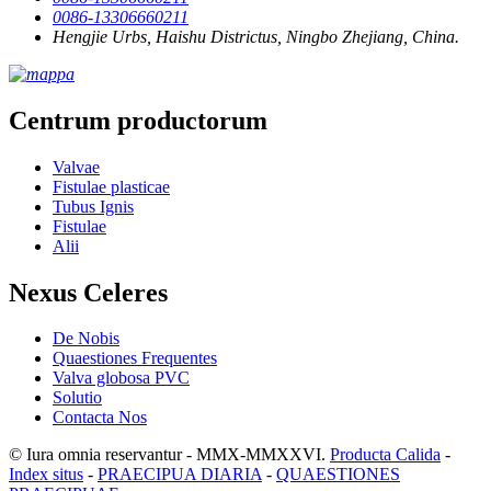
0086-13306660211
Hengjie Urbs, Haishu Districtus, Ningbo Zhejiang, China.
Centrum productorum
Valvae
Fistulae plasticae
Tubus Ignis
Fistulae
Alii
Nexus Celeres
De Nobis
Quaestiones Frequentes
Valva globosa PVC
Solutio
Contacta Nos
© Iura omnia reservantur - MMX-MMXXVI.
Producta Calida
-
Index situs
-
PRAECIPUA DIARIA
-
QUAESTIONES