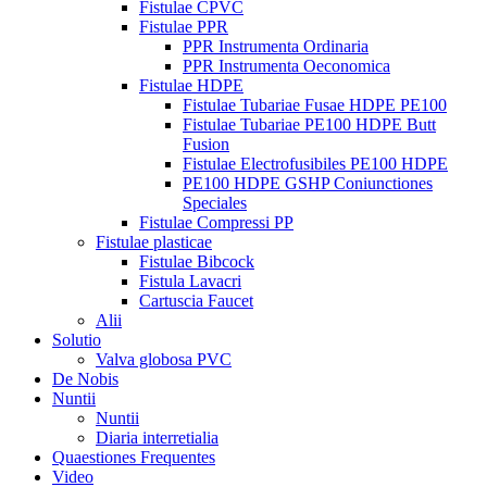
Fistulae CPVC
Fistulae PPR
PPR Instrumenta Ordinaria
PPR Instrumenta Oeconomica
Fistulae HDPE
Fistulae Tubariae Fusae HDPE PE100
Fistulae Tubariae PE100 HDPE Butt
Fusion
Fistulae Electrofusibiles PE100 HDPE
PE100 HDPE GSHP Coniunctiones
Speciales
Fistulae Compressi PP
Fistulae plasticae
Fistulae Bibcock
Fistula Lavacri
Cartuscia Faucet
Alii
Solutio
Valva globosa PVC
De Nobis
Nuntii
Nuntii
Diaria interretialia
Quaestiones Frequentes
Video