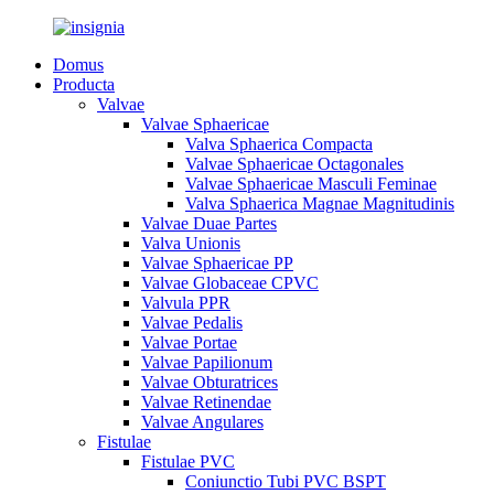
Domus
Producta
Valvae
Valvae Sphaericae
Valva Sphaerica Compacta
Valvae Sphaericae Octagonales
Valvae Sphaericae Masculi Feminae
Valva Sphaerica Magnae Magnitudinis
Valvae Duae Partes
Valva Unionis
Valvae Sphaericae PP
Valvae Globaceae CPVC
Valvula PPR
Valvae Pedalis
Valvae Portae
Valvae Papilionum
Valvae Obturatrices
Valvae Retinendae
Valvae Angulares
Fistulae
Fistulae PVC
Coniunctio Tubi PVC BSPT