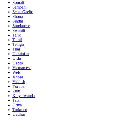
Somali
Samoan
Scots Gaelic
Shona
Sindhi
Sundanese
Swahili
Tajik
Tamil
Telugu
Thai
Ukrainian
Urdu
Uzbek
Vietnamese
Welsh
Xhosa
Yiddish
Yoruba
Zulu
Kinyarwanda
Tatar
Oriya
Turkmen
Uyghur