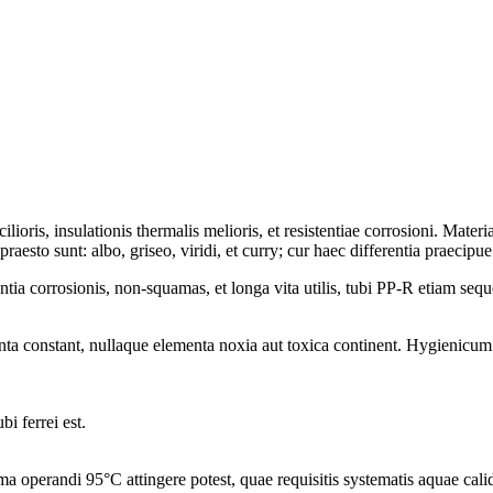
ioris, insulationis thermalis melioris, et resistentiae corrosioni. Materia
o sunt: ​​albo, griseo, viridi, et curry; cur haec differentia praecipue a
ntia corrosionis, non-squamas, et longa vita utilis, tubi PP-R etiam sequ
 constant, nullaque elementa noxia aut toxica continent. Hygienicum et
i ferrei est.
 operandi 95°C attingere potest, quae requisitis systematis aquae cali