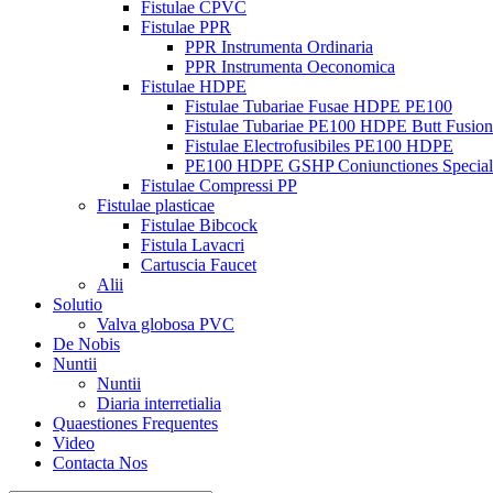
Fistulae CPVC
Fistulae PPR
PPR Instrumenta Ordinaria
PPR Instrumenta Oeconomica
Fistulae HDPE
Fistulae Tubariae Fusae HDPE PE100
Fistulae Tubariae PE100 HDPE Butt Fusion
Fistulae Electrofusibiles PE100 HDPE
PE100 HDPE GSHP Coniunctiones Special
Fistulae Compressi PP
Fistulae plasticae
Fistulae Bibcock
Fistula Lavacri
Cartuscia Faucet
Alii
Solutio
Valva globosa PVC
De Nobis
Nuntii
Nuntii
Diaria interretialia
Quaestiones Frequentes
Video
Contacta Nos