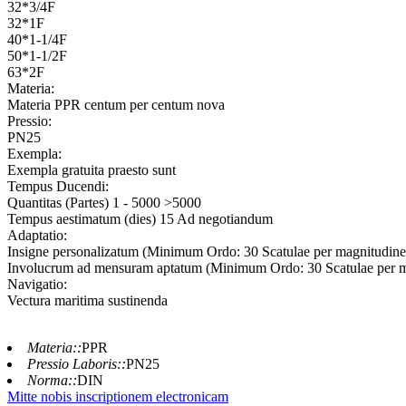
32*3/4F
32*1F
40*1-1/4F
50*1-1/2F
63*2F
Materia:
Materia PPR centum per centum nova
Pressio:
PN25
Exempla:
Exempla gratuita praesto sunt
Tempus Ducendi:
Quantitas (Partes) 1 - 5000 >5000
Tempus aestimatum (dies) 15 Ad negotiandum
Adaptatio:
Insigne personalizatum (Minimum Ordo: 30 Scatulae per magnitudin
Involucrum ad mensuram aptatum (Minimum Ordo: 30 Scatulae per 
Navigatio:
Vectura maritima sustinenda
Materia::
PPR
Pressio Laboris::
PN25
Norma::
DIN
Mitte nobis inscriptionem electronicam