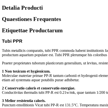
Detalia Producti
Quaestiones Frequentes
Etiquettae Productarum
Tubi PPR
Tubis metallicis comparatis, tubi PPR commoda habent institutionis facil
productum aquarium populare est. Tubi PPR plerumque his coloribus praest
Praeter proprietates tuborum plasticorum generalium, ut levitas, resiste
1 Non toxicum et hygienicum.
Moleculae materiae primae PP-R tantum carbonii et hydrogenii elementa
etiam ad systemata aquae potabilis purae adhibetur.
2 Conservatio caloris et conservatio energiae.
Conductivitas thermalis tubi PP-R est 0.21w/mk, quae tantum 1/200 tub
3 Melior resistentia caloris.
Punctum emollitionis Vicat tubi PP-R est 131.5°C. Temperatura maxima