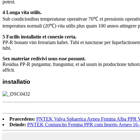
potest.
4 Longa vita utilis.
Sub condicionibus temperaturae operativae 70℃ et pressionis operativa
temperatura normali (20℃) vita utilis plus quam 100 annos attingere p
5 Facilis installatio et conexio certa.
PP-R bonam vim ferrariam habet. Tubi et iuncturae per liquefactionem
tubi.
Sex materiae redivivi usus esse possunt.
Residua PP-R purgantur, franguntur, et ad usum in productione tuboru
afficit.
installatio
Praecedens:
PNTEK Valva Sphaerica Aenea Femina Alba PPR Vend
Deinde:
PNTEK Coniunctio Femina PPR cum Inserto Aeneo 16–6