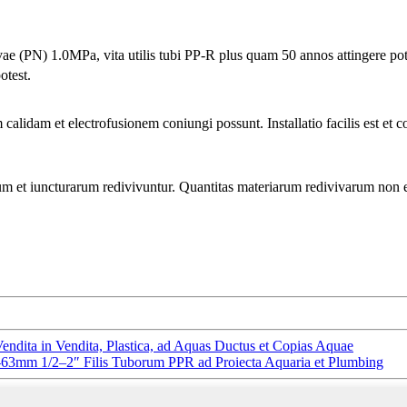
e (PN) 1.0MPa, vita utilis tubi PP-R plus quam 50 annos attingere pote
otest.
 calidam et electrofusionem coniungi possunt. Installatio facilis est e
m et iuncturarum redivivuntur. Quantitas materiarum redivivarum non ex
ita in Vendita, Plastica, ad Aquas Ductus et Copias Aquae
3mm 1/2–2″ Filis Tuborum PPR ad Proiecta Aquaria et Plumbing