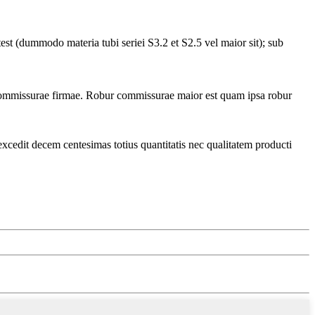
st (dummodo materia tubi seriei S3.2 et S2.5 vel maior sit); sub
t commissurae firmae. Robur commissurae maior est quam ipsa robur
cedit decem centesimas totius quantitatis nec qualitatem producti