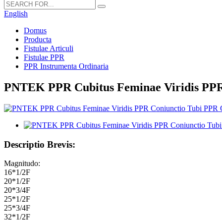
English
Domus
Producta
Fistulae Articuli
Fistulae PPR
PPR Instrumenta Ordinaria
PNTEK PPR Cubitus Feminae Viridis PPR 
Descriptio Brevis:
Magnitudo:
16*1/2F
20*1/2F
20*3/4F
25*1/2F
25*3/4F
32*1/2F