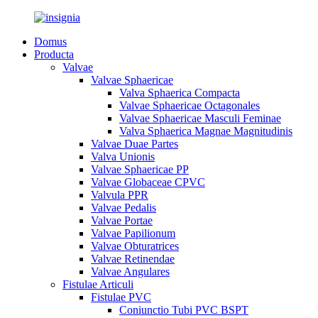
Domus
Producta
Valvae
Valvae Sphaericae
Valva Sphaerica Compacta
Valvae Sphaericae Octagonales
Valvae Sphaericae Masculi Feminae
Valva Sphaerica Magnae Magnitudinis
Valvae Duae Partes
Valva Unionis
Valvae Sphaericae PP
Valvae Globaceae CPVC
Valvula PPR
Valvae Pedalis
Valvae Portae
Valvae Papilionum
Valvae Obturatrices
Valvae Retinendae
Valvae Angulares
Fistulae Articuli
Fistulae PVC
Coniunctio Tubi PVC BSPT