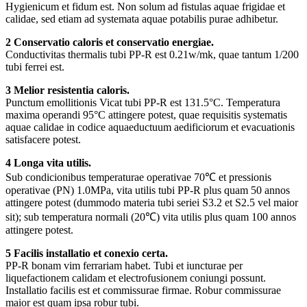
Hygienicum et fidum est. Non solum ad fistulas aquae frigidae et
calidae, sed etiam ad systemata aquae potabilis purae adhibetur.
2 Conservatio caloris et conservatio energiae.
Conductivitas thermalis tubi PP-R est 0.21w/mk, quae tantum 1/200
tubi ferrei est.
3 Melior resistentia caloris.
Punctum emollitionis Vicat tubi PP-R est 131.5°C. Temperatura
maxima operandi 95°C attingere potest, quae requisitis systematis
aquae calidae in codice aquaeductuum aedificiorum et evacuationis
satisfacere potest.
4 Longa vita utilis.
Sub condicionibus temperaturae operativae 70℃ et pressionis
operativae (PN) 1.0MPa, vita utilis tubi PP-R plus quam 50 annos
attingere potest (dummodo materia tubi seriei S3.2 et S2.5 vel maior
sit); sub temperatura normali (20℃) vita utilis plus quam 100 annos
attingere potest.
5 Facilis installatio et conexio certa.
PP-R bonam vim ferrariam habet. Tubi et iuncturae per
liquefactionem calidam et electrofusionem coniungi possunt.
Installatio facilis est et commissurae firmae. Robur commissurae
maior est quam ipsa robur tubi.