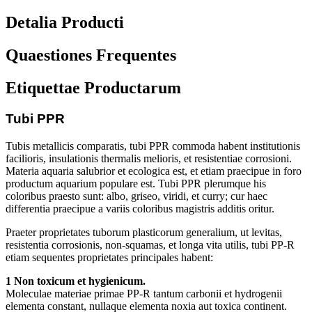
Detalia Producti
Quaestiones Frequentes
Etiquettae Productarum
Tubi PPR
Tubis metallicis comparatis, tubi PPR commoda habent institutionis
facilioris, insulationis thermalis melioris, et resistentiae corrosioni.
Materia aquaria salubrior et ecologica est, et etiam praecipue in foro
productum aquarium populare est. Tubi PPR plerumque his
coloribus praesto sunt: ​​albo, griseo, viridi, et curry; cur haec
differentia praecipue a variis coloribus magistris additis oritur.
Praeter proprietates tuborum plasticorum generalium, ut levitas,
resistentia corrosionis, non-squamas, et longa vita utilis, tubi PP-R
etiam sequentes proprietates principales habent:
1 Non toxicum et hygienicum.
Moleculae materiae primae PP-R tantum carbonii et hydrogenii
elementa constant, nullaque elementa noxia aut toxica continent.