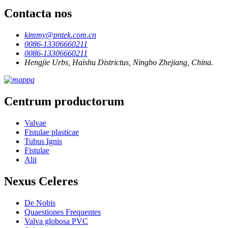
Contacta nos
kimmy@pntek.com.cn
0086-13306660211
0086-13306660211
Hengjie Urbs, Haishu Districtus, Ningbo Zhejiang, China.
Centrum productorum
Valvae
Fistulae plasticae
Tubus Ignis
Fistulae
Alii
Nexus Celeres
De Nobis
Quaestiones Frequentes
Valva globosa PVC