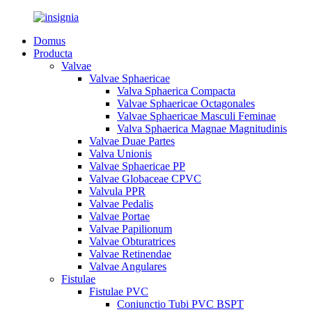
Domus
Producta
Valvae
Valvae Sphaericae
Valva Sphaerica Compacta
Valvae Sphaericae Octagonales
Valvae Sphaericae Masculi Feminae
Valva Sphaerica Magnae Magnitudinis
Valvae Duae Partes
Valva Unionis
Valvae Sphaericae PP
Valvae Globaceae CPVC
Valvula PPR
Valvae Pedalis
Valvae Portae
Valvae Papilionum
Valvae Obturatrices
Valvae Retinendae
Valvae Angulares
Fistulae
Fistulae PVC
Coniunctio Tubi PVC BSPT