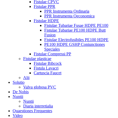
Fistulae CPVC
Fistulae PPR
PPR Instrumenta Ordinaria
PPR Instrumenta Oeconomica
Fistulae HDPE
Fistulae Tubariae Fusae HDPE PE100
Fistulae Tubariae PE100 HDPE Butt
Fusion
Fistulae Electrofusibiles PE100 HDPE
PE100 HDPE GSHP Coniunctiones
Speciales
Fistulae Compressi PP
Fistulae plasticae
Fistulae Bibcock
Fistula Lavacri
Cartuscia Faucet
Alii
Solutio
Valva globosa PVC
De Nobis
Nuntii
Nuntii
Diaria interretialia
Quaestiones Frequentes
Video